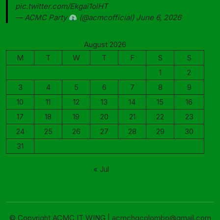
pic.twitter.com/Ekgai1olHT
— ACMC Party
(@acmcofficial)
June 6, 2026
August 2026
M
T
W
T
F
S
S
1
2
3
4
5
6
7
8
9
10
11
12
13
14
15
16
17
18
19
20
21
22
23
24
25
26
27
28
29
30
31
« Jul
© Copyright ACMC IT WING | acmchqcolombo@gmail.com