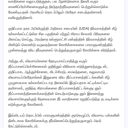
வசதிகளை வலுப்படுத்துதல், பல ஆண்டுகளாக நிலவி வரும்
காணிப்பிரச்சினைகளுக்கு நிரந்தரத்தீர்வுகளைப் பெற்றுக்கொடுக்க
வேண்டியதன் அவசியம் தொடர்பிலும் பிரதேச சபைத்தவிசாளர்
வலியுறுத்தினார்.
குறிப்பாக நகர அபிவிருத்தி அதிகார சபையின் (UDA) நிர்வாகத்தின் கீழ்
உள்வாங்கப்பட்டுள்ள சில பகுதிகள் மற்றும் கிராம சேவகர் பிரிவுகளை
மீளாய்வு செய்து, அவற்றை உள்ளூராட்சி மன்றத்தின் நிர்வாகத்தின் கீழ்
மீண்டும் கொண்டு வருவதற்கான கோரிக்கைகளை பாராளுமன்றத்தில்
முன்வைத்து உரிய தீர்வுகளைப் பெற்றுத்தருமாறும் கோரிக்கை விடுத்தார்.
அத்துடன், விவசாயிகளை நேரடியாகப்பாதித்து வரும்
நீர்ப்பாசனப்பிரச்சினைகள் குறித்தும் விரிவாக எடுத்துரைத்ததுடன்,
குறிப்பாக, ஆத்துச்சேனை, கிடச்சிமடு, மைலந்தனை, கலுவாமடு
விவசாயப்பிரதேசங்கள் இதுவரை உரிய நீர்ப்பாசனத்திட்டங்களின் கீழ்
முழுமையாக உள்வாங்கப்படாத நிலையில் இருப்பதாக சுட்டிக்காட்டிய
தவிசாளர், குறித்த கிராமங்களை நீர்ப்பாசனத்திட்டங்களுடனும்
நீர்ப்பாசனத்திணைக்களத்தின் செயற்பாடுகளுடனும் இணைத்து
விவசாயிகளுக்குத் தேவையான நீர் வசதிகளை உறுதிப்படுத்த நடவடிக்கை
எடுக்குமாறு கோரினார்.
இவ்விடயம் தொடர்பில் பாராளுமன்றத்தில் குரலெழுப்பி, விவசாய மக்களின்
நீண்டகால கோரிக்கைக்கு தீர்வினைப்பெற்றுத்தருமாறும் அவர்
கேட்டுக்கொண்டார்.