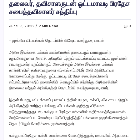
தலைவர், தவிசாளருடன் ஓட்டமாவடி பிரதேச
சபைத்தவிசாளர் சந்திப்பு
June 13, 2026
2 Min Read
0
– முக்கிய விடயங்கள் தொடர்பில் விஷேட கலந்துரையாடல்
அகில இலங்கை மக்கள் காங்கிரஸின் தலைவரும் பாராளுமன்ற
உறுப்பினருமான றிஸாத் பதியுதீன் மற்றும் மட்டக்களப்பு மாவட்ட முன்னாள்
நாடாளுமன்ற உறுப்பினரும் அமைச்சரும் அகில இலங்கை மக்கள்
காங்கிரஸின் தவிசாளருமான எம்.எஸ்.எம்.அமீர் அலி ஆகியோரை
கோறளைப்பற்று மேற்கு, ஓட்டமாவடி பிரதேச சபைத்தவிசாளர்
எம்.எம்.மீராசாஹிப் ஹலால்தீன் கொழும்பில் சந்தித்து பிரதேசத்தின்
நிலைமை மற்றும் அபிவிருத்தி தொடர்பில் கலந்துரையாடினார்.
இதன் போது, மட்டக்களப்பு மாவட்டத்தின் சமூக, கல்வி, விவசாய மற்றும்
அபிவிருத்தி சார்ந்த பல்வேறு விடயங்கள் குறித்து விரிவாக
எடுத்துரைத்ததுடன், கல்குடா பிரதேச மக்களின் எதிர்காலத்தேவைகள்,
மேற்கொள்ளப்பட வேண்டிய அபிவிருத்தித்திட்டங்களை ஒருங்கிணைத்தல்
தொடர்பிலும் கோரிக்கை முன்வைத்தார்.
கல்குடாப்பிரதேச கல்வி வளங்களை மேம்படுத்துதல், மக்களின் அடிப்படை