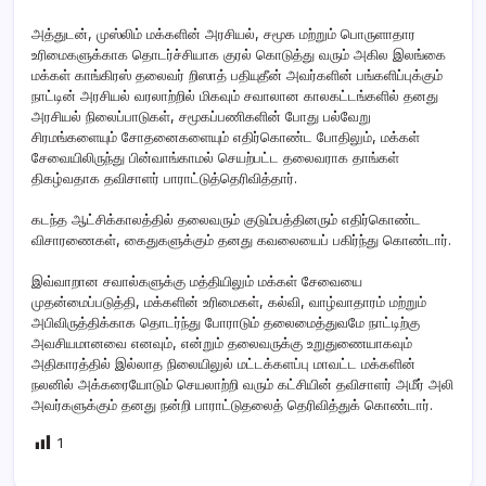
அத்துடன், முஸ்லிம் மக்களின் அரசியல், சமூக மற்றும் பொருளாதார
உரிமைகளுக்காக தொடர்ச்சியாக குரல் கொடுத்து வரும் அகில இலங்கை
மக்கள் காங்கிரஸ் தலைவர் றிஸாத் பதியுதீன் அவர்களின் பங்களிப்புக்கும்
நாட்டின் அரசியல் வரலாற்றில் மிகவும் சவாலான காலகட்டங்களில் தனது
அரசியல் நிலைப்பாடுகள், சமூகப்பணிகளின் போது பல்வேறு
சிரமங்களையும் சோதனைகளையும் எதிர்கொண்ட போதிலும், மக்கள்
சேவையிலிருந்து பின்வாங்காமல் செயற்பட்ட தலைவராக தாங்கள்
திகழ்வதாக தவிசாளர் பாராட்டுத்தெரிவித்தார்.
கடந்த ஆட்சிக்காலத்தில் தலைவரும் குடும்பத்தினரும் எதிர்கொண்ட
விசாரணைகள், கைதுகளுக்கும் தனது கவலையைப் பகிர்ந்து கொண்டார்.
இவ்வாறான சவால்களுக்கு மத்தியிலும் மக்கள் சேவையை
முதன்மைப்படுத்தி, மக்களின் உரிமைகள், கல்வி, வாழ்வாதாரம் மற்றும்
அபிவிருத்திக்காக தொடர்ந்து போராடும் தலைமைத்துவமே நாட்டிற்கு
அவசியமானவை எனவும், என்றும் தலைவருக்கு உறுதுணையாகவும்
அதிகாரத்தில் இல்லாத நிலையிலுல் மட்டக்களப்பு மாவட்ட மக்களின்
நலனில் அக்கரையோடும் செயலாற்றி வரும் கட்சியின் தவிசாளர் அமீர் அலி
அவர்களுக்கும் தனது நன்றி பாராட்டுதலைத் தெரிவித்துக் கொண்டார்.
1