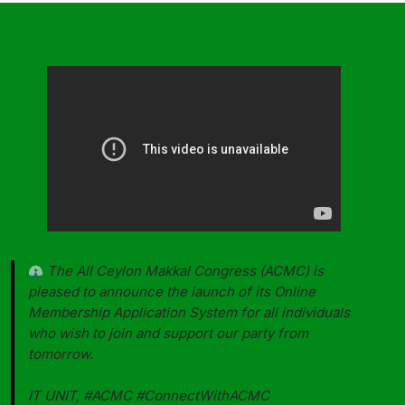
The All Ceylon Makkal Congress (ACMC) is
pleased to announce the launch of its Online
Membership Application System for all individuals
who wish to join and support our party from
tomorrow.
IT UNIT,
#ACMC
#ConnectWithACMC