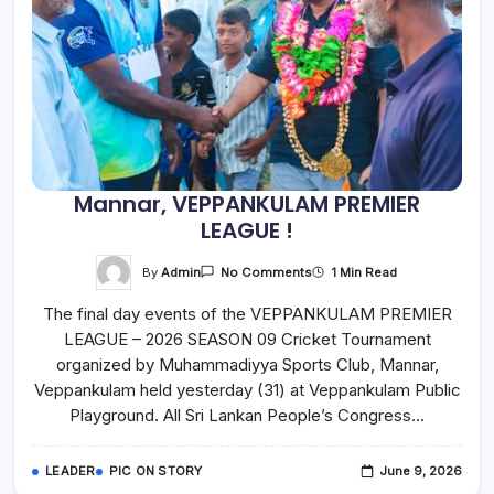
Mannar, VEPPANKULAM PREMIER
LEAGUE !
On
By
Admin
1 Min Read
No Comments
Mannar,
VEPPANKULAM
The final day events of the VEPPANKULAM PREMIER
PREMIER
LEAGUE
LEAGUE – 2026 SEASON 09 Cricket Tournament
!
organized by Muhammadiyya Sports Club, Mannar,
Veppankulam held yesterday (31) at Veppankulam Public
Playground. All Sri Lankan People’s Congress…
LEADER
PIC ON STORY
June 9, 2026