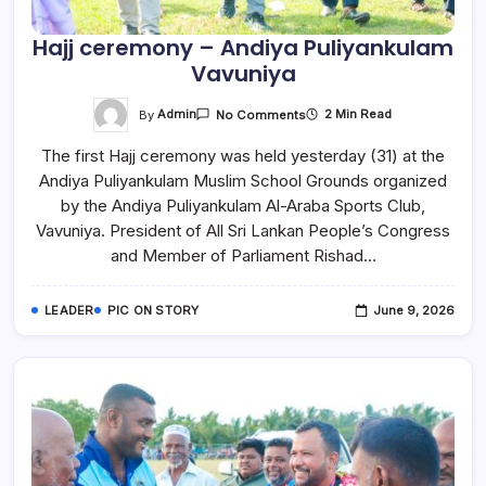
Hajj ceremony – Andiya Puliyankulam
Vavuniya
On
By
Admin
2 Min Read
No Comments
Hajj
Ceremony
The first Hajj ceremony was held yesterday (31) at the
–
Andiya
Andiya Puliyankulam Muslim School Grounds organized
Puliyankulam
Vavuniya
by the Andiya Puliyankulam Al-Araba Sports Club,
Vavuniya. President of All Sri Lankan People’s Congress
and Member of Parliament Rishad…
LEADER
PIC ON STORY
June 9, 2026