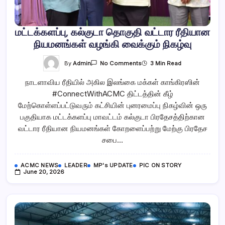
மட்டக்களப்பு, கல்குடா தொகுதி வட்டார ரீதியான
நியமனங்கள் வழங்கி வைக்கும் நிகழ்வு
On
By
Admin
3 Min Read
No Comments
மட்டக்களப்பு,
கல்குடா
நாடளாவிய ரீதியில் அகில இலங்கை மக்கள் காங்கிரஸின்
தொகுதி
வட்டார
#ConnectWithACMC திட்டத்தின் கீழ்
ரீதியான
நியமனங்கள்
மேற்கொள்ளப்பட்டுவரும் கட்சியின் புனரமைப்பு நிகழ்வின் ஒரு
வழங்கி
வைக்கும்
பகுதியாக மட்டக்களப்பு மாவட்டம் கல்குடா பிரதேசத்திற்கான
நிகழ்வு
வட்டார ரீதியான நியமனங்கள் கோறளைப்பற்று மேற்கு பிரதேச
சபை…
ACMC NEWS
LEADER
MP's UPDATE
PIC ON STORY
June 20, 2026