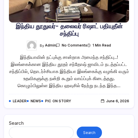
இந்திய தூதுவர்- தலைவர் ரிஷாட் பதியுதீன்
சந்திப்பு
On
By
Admin
1 Min Read
No Comments
இந்திய
தூதுவர்-
இந்தியாவின் நட்புக்கு சான்றாக அமைந்த சந்திப்பு..!
தலைவர்
ரிஷாட்
இலங்கைக்கான இந்திய தூதர் சந்தோஷ் ஜாவிடம் நடத்தப்பட்ட
பதியுதீன்
சந்திப்பு
சந்திப்பில், தொடர்ச்சியாக இந்தியா இலங்கைக்கு வழங்கி வரும்
உதவிகளுக்கு நன்றி கூறும் வாய்ப்புக் கிடைத்தது.
கொழும்பிலுள்ள இந்திய ஹவுசில் நேற்று நடந்த இந்த…
LEADER
NEWS
PIC ON STORY
June 6, 2026
Search
Search