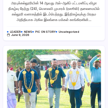
இப்றாஹீமிய்யாஹ்
அரபுக்கல்லூரியின் 14 ஆவது அல்-ஆலீம் பட்டமளிப்பு விழா
அரபுக்கல்லூரியின்
14
நிகழ்வு நேற்று (24), மௌலவி முபாரக் (ரஸூலி) தலைமையில்
ஆவது
அல்-
கல்லூரி வளாகத்தில் இடம்பெற்றது. இந்நிகழ்வுக்கு பிரதம
ஆலீம்
அதிதியாக அகில இலங்கை மக்கள் காங்கிரஸின்…
பட்டமளிப்பு
விழா
LEADER
NEWS
PIC ON STORY
Uncategorized
June 9, 2026