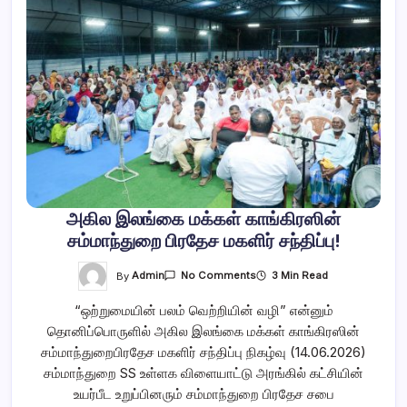
அகில இலங்கை மக்கள் காங்கிரஸின்
சம்மாந்துறை பிரதேச மகளிர் சந்திப்பு!
On
By
Admin
3 Min Read
No Comments
அகில
இலங்கை
“ஒற்றுமையின் பலம் வெற்றியின் வழி” என்னும்
மக்கள்
காங்கிரஸின்
தொனிப்பொருளில் அகில இலங்கை மக்கள் காங்கிரஸின்
சம்மாந்துறை
பிரதேச
சம்மாந்துறைபிரதேச மகளிர் சந்திப்பு நிகழ்வு (14.06.2026)
மகளிர்
சந்திப்பு!
சம்மாந்துறை SS உள்ளக விளையாட்டு அரங்கில் கட்சியின்
உயர்பீட உறுப்பினரும் சம்மாந்துறை பிரதேச சபை