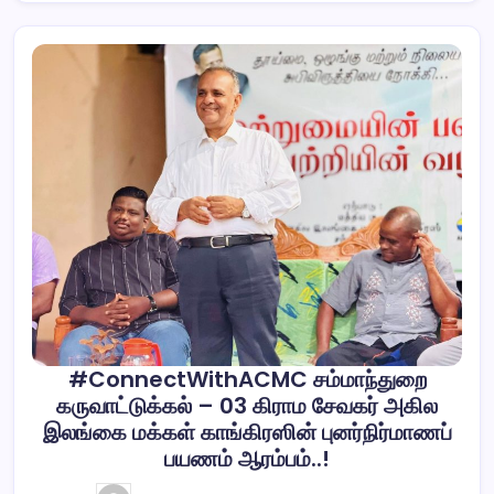
#ConnectWithACMC சம்மாந்துறை
கருவாட்டுக்கல் – 03 கிராம சேவகர் அகில
இலங்கை மக்கள் காங்கிரஸின் புனர்நிர்மாணப்
பயணம் ஆரம்பம்..!