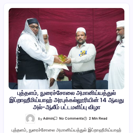
புத்தளம், நுரைச்சோலை அமானிய்யத்துல்
இப்றாஹீமிய்யாஹ் அரபுக்கல்லூரியின் 14 ஆவது
அல்-ஆலீம் பட்டமளிப்பு விழா
On
By
Admin
2 Min Read
No Comments
புத்தளம்,
நுரைச்சோலை
புத்தளம், நுரைச்சோலை அமானிய்யத்துல் இப்றாஹீமிய்யாஹ்
அமானிய்யத்துல்