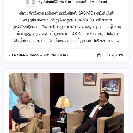
On
By
Admin
1 Min Read
No Comments
#ConnectWithACMC
சம்மாந்துறை
கில இலங்கை மக்கள் காங்கிரஸ் (ACMC) கட்சியின்
கருவாட்டுக்கல்
–
புனர்நிர்மாணம் மற்றும் மறுகட்டமைப்புப் பணிகளை
03
கிராம
முன்னெடுக்கும் நோக்கில் முதற்கட்ட கலந்துரையாடல் இன்று
சேவகர்
அகில
சம்மாந்துறை கருவாட்டுக்கல் – 03 கிராம சேவகர் பிரிவில்
இலங்கை
வெற்றிகரமாக நடைபெற்றது. சம்மாந்துறை பிரதேச சபை…
மக்கள்
காங்கிரஸின்
புனர்நிர்மாணப்
பயணம்
LEADER
NEWS
PIC ON STORY
June 9, 2026
ஆரம்பம்..!