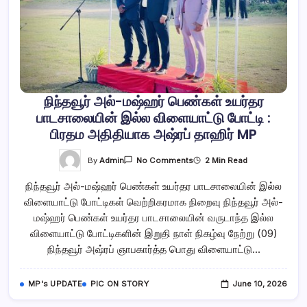
நிந்தவூர் அல்-மஷ்ஹர் பெண்கள் உயர்தர
பாடசாலையின் இல்ல விளையாட்டு போட்டி :
பிரதம அதிதியாக அஷ்ரப் தாஹிர் MP
On
By
Admin
2 Min Read
No Comments
நிந்தவூர்
அல்-
நிந்தவூர் அல்-மஷ்ஹர் பெண்கள் உயர்தர பாடசாலையின் இல்ல
மஷ்ஹர்
பெண்கள்
விளையாட்டு போட்டிகள் வெற்றிகரமாக நிறைவு நிந்தவூர் அல்-
உயர்தர
பாடசாலையின்
மஷ்ஹர் பெண்கள் உயர்தர பாடசாலையின் வருடாந்த இல்ல
இல்ல
விளையாட்டு
விளையாட்டு போட்டிகளின் இறுதி நாள் நிகழ்வு நேற்று (09)
போட்டி
நிந்தவூர் அஷ்ரப் ஞாபகார்த்த பொது விளையாட்டு…
:
பிரதம
அதிதியாக
அஷ்ரப்
MP's UPDATE
PIC ON STORY
June 10, 2026
தாஹிர்
MP