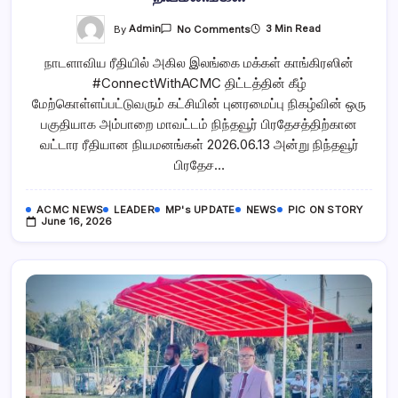
On
By
Admin
3 Min Read
No Comments
நிந்தவூர்
பிரதேசத்திற்கான
நாடளாவிய ரீதியில் அகில இலங்கை மக்கள் காங்கிரஸின்
வட்டார
ரீதியான
#ConnectWithACMC திட்டத்தின் கீழ்
நியமனங்கள்
மேற்கொள்ளப்பட்டுவரும் கட்சியின் புனரமைப்பு நிகழ்வின் ஒரு
பகுதியாக அம்பாறை மாவட்டம் நிந்தவூர் பிரதேசத்திற்கான
வட்டார ரீதியான நியமனங்கள் 2026.06.13 அன்று நிந்தவூர்
பிரதேச…
ACMC NEWS
LEADER
MP's UPDATE
NEWS
PIC ON STORY
June 16, 2026