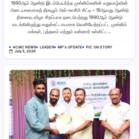
1990ஆம் ஆண்டு இடம்பெயர்ந்த முஸ்லிம்களின் மறுவாழ்வின்
இடம்பெயர்ந்த
முஸ்லிம்களின்
அடையாளமாகத் திகழும் அல்-காசீமி சிட்டி – 19ஆவது ஆண்டு
மறுவாழ்வின்
அடையாளமாகத்
நினைவு விழா சிறப்பாக நடைபெற்றது 1990ஆம் ஆண்டு
திகழும்
அல்-
வடக்கிலிருந்து வலுக்கட்டாயமாக வெளியேற்றப்பட்ட முஸ்லிம்
காசீமி
மக்கள், புத்தளம் மற்றும் மன்னார் உள்ளிட்ட…
சிட்டி
–
19ஆவது
ஆண்டு
ACMC NEWS
LEADER
MP's UPDATE
PIC ON STORY
நினைவு
July 5, 2026
விழா