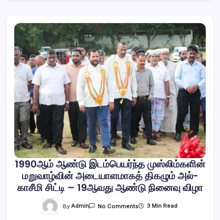
1990ஆம் ஆண்டு இடம்பெயர்ந்த முஸ்லிம்களின்
மறுவாழ்வின் அடையாளமாகத் திகழும் அல்-
காசீமி சிட்டி – 19ஆவது ஆண்டு நினைவு விழா
On
By
Admin
3 Min Read
No Comments
1990ஆம்
ஆண்டு