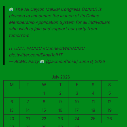
The All Ceylon Makkal Congress (ACMC) is
pleased to announce the launch of its Online
Membership Application System for all individuals
who wish to join and support our party from
tomorrow.
IT UNIT,
#ACMC
#ConnectWithACMC
pic.twitter.com/Ekgai1olHT
— ACMC Party
(@acmcofficial)
June 6, 2026
July 2026
M
T
W
T
F
S
S
1
2
3
4
5
6
7
8
9
10
11
12
13
14
15
16
17
18
19
20
21
22
23
24
25
26