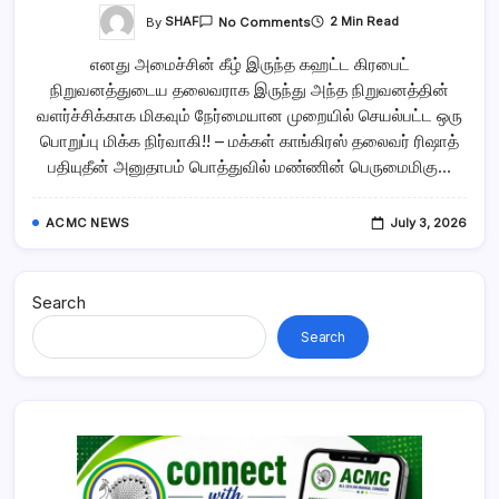
On
By
SHAF
2 Min Read
No Comments
எனது
அமைச்சின்
எனது அமைச்சின் கீழ் இருந்த கஹட்ட கிரபைட்
கீழ்
இருந்த
நிறுவனத்துடைய தலைவராக இருந்து அந்த நிறுவனத்தின்
கஹட்ட
கிரபைட்
வளர்ச்சிக்காக மிகவும் நேர்மையான முறையில் செயல்பட்ட ஒரு
நிறுவனத்துடைய
தலைவராக
பொறுப்பு மிக்க நிர்வாகி!! – மக்கள் காங்கிரஸ் தலைவர் ரிஷாத்
இருந்து
பதியுதீன் அனுதாபம் பொத்துவில் மண்ணின் பெருமைமிகு…
அந்த
நிறுவனத்தின்
வளர்ச்சிக்காக
மிகவும்
ACMC NEWS
July 3, 2026
நேர்மையான
முறையில்
செயல்பட்ட
ஒரு
பொறுப்பு
மிக்க
Search
நிர்வாகி!!
Search